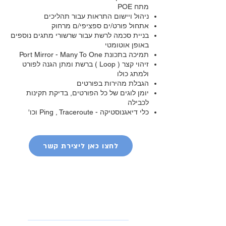
מתח POE
ניהול ויישום התראות עבור תהליכים
אתחול פורט/ים ספציפי/ם מרחוק
בניית סכמה לרשת עבור שרשורי מתגים נוספים
באופן אוטומטי
תמיכה בתכונת Port Mirror - Many To One
זיהוי קצר ( Loop ) ברשת ומתן הגנה לפורט
ולמתג כולו
הגבלת מהירות בפורטים
יומן לוגים של כל הפורטים, בדיקת תקינות
לכבילה
כלי דיאגנוסטיקה - Ping , Traceroute וכו'
לחצו כאן ליצירת קשר
אביזרים וציוד
נלווה