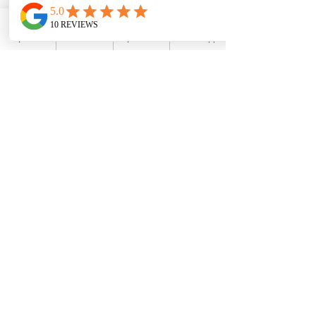
פתרונות תקשורת
מרכזיה בענן
WhatsApp
פייסבוק
מייל
טלפון
מרכזיה מקומית
מרכזיה סלולרית
קול סנטר לעסקים
פתרונות Wi-Fi לעסקים
פתרונות מחשוב ונתבים
שלוחה סלולרית
הקלטת שיחות
תרחישים ואוטומציות
מרכזיות
מרכזיות IP לעסקים
מרכזיות לבתי מלון
מרכזיות למוקדים
מרכזיות CALL CENTER
מרכזיו
ת לבתי חולים
מרכזיות לב
תי אבות
מרכזיות ל
קיבוצים