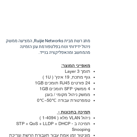
מתג רשת מבית Ruijie Networks, המציעה ממשק
ניהול ידידותי ונוח בפלטפורמת ענן הזמינה
מהמחשב ומהאפליקציה בנייד.
מאפייני המוצר:
תומך Layer 3
גוף מתכת, 19 אינץ' ( 1U )
24 פורטים RJ45 תומכים 1GB
4 ממשקי SFP תומכים 1GB
ממשק ניהול מקומי / בענן
טמפרטורת עבודה ℃50~℃0
תמיכה בתכונות -
ניהול VLAN מלא ( 1-4094 )
תמיכה ב - STP + QoS + LLDP + DHCP
Snooping
מוניטור זמן אמת עבור תעבורת הרשת וצריכת