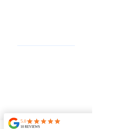
כבלי רשת
פתילי ש
פופרת / כבלי טלפון
מזריקי מתח / אינג'קטורים POE
ציוד למתקינים / טכנאים
מוצרים
טלפוני IP חכמים
מתאמים אנלוגיים
טלפונים ל
חדרי ישיבות
טלפונים לבת
י מלון
אנטנות WiFi / אקסס פוינט
אינטרקום ופנלי דלת
מת
גי ר
שת Grandstream
נתבים Grandstream
מתגי רשת Ruijie
פתרונות תקשורת
מרכזיה בענן