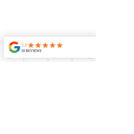
מתאמים אנלוגיים
טלפונים ל
חדרי ישיבות
טלפונים לבת
י מלון
אנטנות WiFi / אקסס פוינט
אינטרקום ופנלי דלת
מת
גי ר
שת Grandstream
נתבים Grandstream
מתגי רשת Ruijie
WhatsApp
פייסבוק
מייל
טלפון
פתרונות תקשורת
מרכזיה בענן
מרכזיה מקומית
מרכזיה סלולרית
קול סנטר לעסקים
פתרונות Wi-Fi לעסקים
פתרונות מחשוב ונתבים
שלוחה סלולרית
הקלטת שיחות
תרחישים ואוטומציות