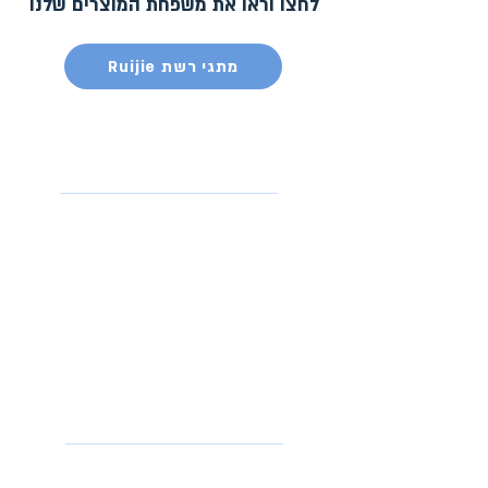
לחצו וראו את משפחת המוצרים שלנו
Ruijie מתגי רשת
אביזרים וציוד
נלווה
מערכות ראש למוקד
ציוד למתקיני רשת
כבלי רשת
פתילי ש
פופרת / כבלי טלפון
מזריקי מתח / אינג'קטורים POE
ציוד למתקינים / טכנאים
מוצרים
טלפוני IP חכמים