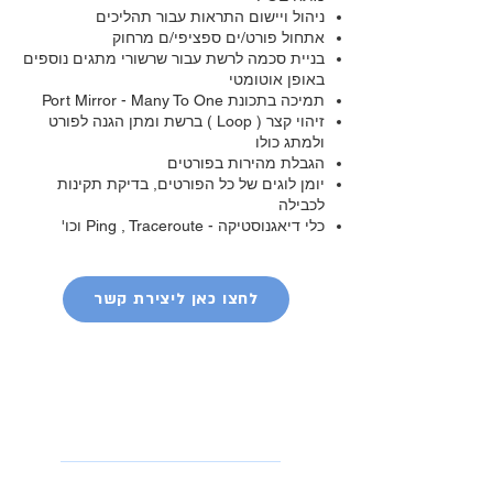
ניהול ויישום התראות עבור תהליכים
אתחול פורט/ים ספציפי/ם מרחוק
בניית סכמה לרשת עבור שרשורי מתגים נוספים
באופן אוטומטי
תמיכה בתכונת Port Mirror - Many To One
זיהוי קצר ( Loop ) ברשת ומתן הגנה לפורט
ולמתג כולו
הגבלת מהירות בפורטים
יומן לוגים של כל הפורטים, בדיקת תקינות
לכבילה
כלי דיאגנוסטיקה - Ping , Traceroute וכו'
לחצו כאן ליצירת קשר
אביזרים וציוד
נלווה