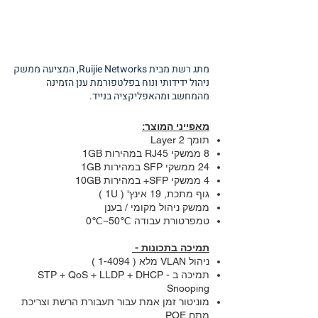
מתג רשת מבית Ruijie Networks, המציעה ממשק
ניהול ידידותי ונוח בפלטפורמת ענן הזמינה
מהמחשב ומהאפליקציה בנייד.
מאפייני המוצר:
תומך Layer 2
8 ממשקי RJ45 במהירות 1GB
24 ממשקי SFP במהירות 1GB
4 ממשקי SFP+ במהירות 10GB
גוף מתכת, 19 אינץ' ( 1U )
ממשק ניהול מקומי / בענן
טמפרטורת עבודה ℃50~℃0
תמיכה בתכונות -
ניהול VLAN מלא ( 1-4094 )
תמיכה ב - STP + QoS + LLDP + DHCP
Snooping
מוניטור זמן אמת עבור תעבורת הרשת וצריכת
מתח POE