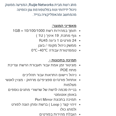
מתג רשת מבית Ruijie Networks, המציעה ממשק
ניהול ידידותי ונוח בפלטפורמת ענן הזמינה
מהמחשב ומהאפליקציה בנייד.
מאפייני המוצר:
תומך במהירות רשת 10/100/1000 = 1GB
גוף מתכת, 19 אינץ' ( 1U )
24 פורטים 1 ג'יגה RJ45
ממשק ניהול מקומי / בענן
טמפרטורת עבודה ℃40~℃0
תמיכה בתכונות -
מוניטור זמן אמת עבור תעבורת הרשת וצריכת
מתח POE
ניהול ויישום התראות עבור תהליכים
אתחול פורט/ים ספציפי/ם מרחוק - מצוין לאנשי
מצלמות
בניית סכמה לרשת של שרשורי מתגים נוספים
באופן אוטומטי
תמיכה בתכונת Port Mirror
זיהוי קצר ( Loop ) ברשת ומתן הגנה לפורט
ולמתג כולו
הגבלת מהירות בפורטים