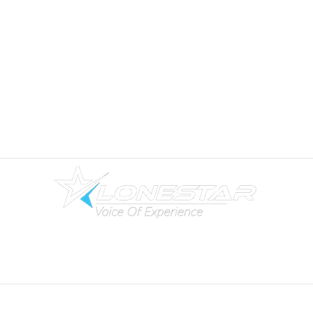
מרכזיה בענן
טלפוני IP חכמים
מרכזיה מקומית
מתאמים אנלוגיים
מרכזיה סלולרית
טלפונים ל
חדרי ישיבות
קול סנטר לעסקים
טלפונים לבת
י מלון
פתרונות Wi-Fi לעסקים
אנטנות WiFi / אקסס פוינט
פתרונות מחשוב ונתבים
אינטרקום ופנלי דלת
שלוחה סלולרית
מת
גי ר
שת Grandstream
הקלטת שיחות
נתבים Grandstream
תרחישים ואוטומציות
מתגי רשת Ruijie
מדיניות ותקנון האתר
|
תנאי שימוש
|
הצהרת נגישות
|
בלוג לונסטאר
2025 © Lonestar Systems | לונסטאר סיסטמס | לונסטאר תקשורת
0722-770-6 | פקס: 09-9746677 | דוא"ל
nfo@lonestar.co.il