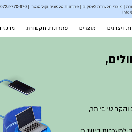
ת | מוצרי תקשורת לעסקים | פתרונות טלפוניה וקול סנטר |
0722-770-670
|
Info@
גרנדסטרים ישראל | מרכזיות Grandstream | מרכזיה בענן | מרכזיה מקומית | קולסטאר | CallStar
ות ויצרנים
מוצרים
פתרונות תקשורת
מרכזיה
לים,
והקריטי ביותר,
ה
למערכות הישנות