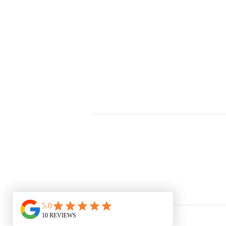
מערכות ראש למוקד
ציוד למתקיני רשת
כבלי רשת
פתילי ש
פופרת / כבלי טלפון
מזריקי מתח / אינג'קטורים POE
ציוד למתקינים / טכנאים
I