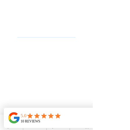
פתילי ש
פופרת / כבלי טלפון
מזריקי מתח / אינג'קטורים POE
ציוד למתקינים / טכנאים
מוצרים
טלפוני IP חכמים
מתאמים אנלוגיים
טלפונים ל
חדרי ישיבות
טלפונים לבת
י מלון
אנטנות WiFi / אקסס פוינט
אינטרקום ופנלי דלת
מת
גי ר
שת Grandstream
נתבים Grandstream
מתגי רשת Ruijie
פתרונות תקשורת
מרכזיה בענן
מרכזיה מקומית
WhatsApp
פייסבוק
מייל
טלפון