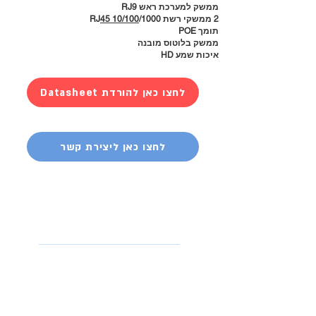
ממשק למערכת ראש RJ9
2 ממשקי רשת 1000/RJ
45 10/100
תומך POE
ממשק בלוטוס מובנה
איכות שמע HD
Datasheet לחצו כאן להורדת
לחצו כאן ליצירת קשר
אביזרים וציוד
נלווה
מערכות ראש למוקד
ציוד למתקיני רשת
כבלי רשת