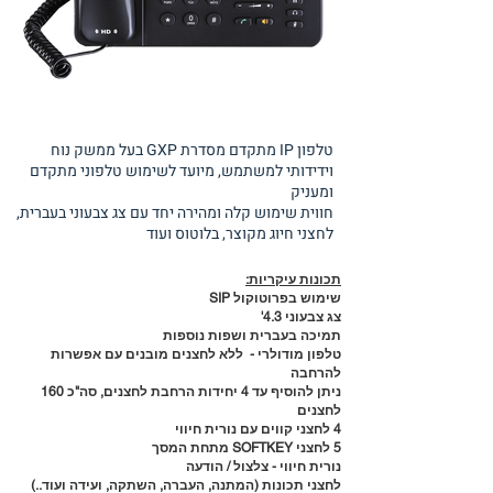
טלפון IP מתקדם מסדרת GXP בעל ממשק נוח
וידידותי למשתמש, מיועד לשימוש טלפוני מתקדם
ומעניק
חווית שימוש קלה ומהירה יחד עם צג צבעוני בעברית,
לחצני חיוג מקוצר, בלוטוס ועוד
תכונות עיקריות:
שימוש בפרוטוקול SIP
צג צבעוני 4.3'
תמיכה בעברית ושפות נוספות
טלפון מודולרי - ללא לחצנים מובנים עם אפשרות
להרחבה
ניתן להוסיף עד 4 יחידות הרחבת לחצנים, סה"כ 160
לחצנים
4 לחצני קווים עם נורית חיווי
5 לחצני SOFTKEY מתחת המסך
נורית חיווי - צלצול / הודעה
לחצני תכונות (המתנה, העברה, השתקה, ועידה ועוד..)