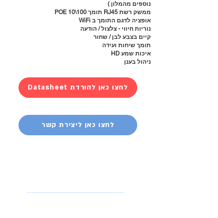
נוספים מהמלון )
ממשק רשת RJ45 תומך 100\10 POE
אופציה לדגם התומך ב WiFi
נוריות חיווי - צלצול / הודעה
קיים בצבע לבן / שחור
תומך שיחות ועידה
איכות שמע HD
ניהול בענן
Datasheet לחצו כאן להורדת
לחצו כאן ליצירת קשר
אביזרים וציוד
נלווה
מערכות ראש למוקד