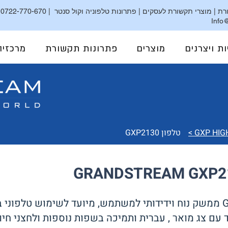
ת | מוצרי תקשורת לעסקים | פתרונות טלפוניה וקול סנטר |
0722-770-670
|
Info@
גרנדסטרים ישראל | מרכזיות Grandstream | מרכזיה בענן | מרכזיה מקומית | קולסטאר | CallStar
ות ויצרנים
מוצרים
פתרונות תקשורת
מרכזיה
טלפון GXP2130
עם צג מואר , עברית ותמיכה בשפות נוספות ולחצני חיווי