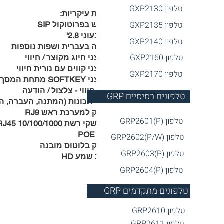
טלפון GXP2130
תכונות עיקריות:
טלפון
GXP2135
שימוש בפרוטוקול SIP
צג צבעוני 2.8'
טלפון GXP2
140
תמיכה בעברית ושפות נוספות
טלפון GX
P2160
8 לחצני חיוג מקוצר / חיווי
3 לחצני קווים עם נורית חיווי
טלפון GXP2170
4 לחצני SOFTKEY מתחת המסך
נורית חיווי - צלצול / הודעה
GRP טלפונים בסיסיים
לחצני תכונות (המתנה, העברה, הש
ממשק למערכת ראש RJ9
טלפון GRP2601(P)
2 ממשקי רשת 1000/RJ
45 10/100
תומך POE
טלפון GRP2602(P/W)
ממשק בלוטוס מובנה
טלפון GRP2603(P)
איכות שמע HD
טלפון GRP2604(P)
GRP טלפונים מתקדמים
טלפון GRP2610