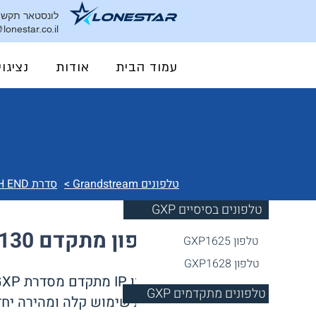
לונסטאר תקשור
lonestar.co.il
עמוד הבית
אודות
נציגוי
טלפונים Grandstream >
סדרת GXP HIGH END >
GXP טלפונים בסיסיים
טלפון מתקדם GRANDSTREAM GXP2130
טלפון GXP1625
טלפון GXP1628
טלפון IP מתקדם מסדרת GXP ממשק נוח וידידותי למשתמש, מיועד לשימוש טלפוני בסיסי ומעניק
GXP טלפונים מתקדמים
חווית שימוש קלה ומהירה יחד 