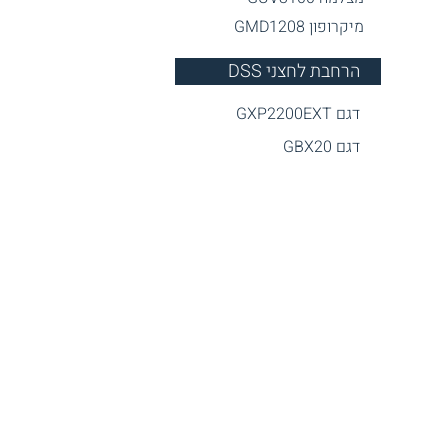
מיקרופון GMD1
208
DSS הרחבת לחצני
דגם GXP2200EXT
דגם GBX20