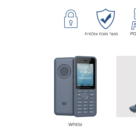
תומך POE מוצר מוכח עולמית
WP836