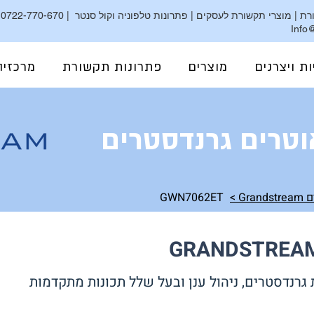
ת | מוצרי תקשורת לעסקים | פתרונות טלפוניה וקול סנטר |
0722-770-670
|
Info@
גרנדסטרים ישראל | מרכזיות Grandstream | מרכזיה בענן | מרכזיה מקומית | קולסטאר | CallStar
ות ויצרנים
מוצרים
פתרונות תקשורת
מרכזיה
וטרים גרנדסטרים
Gran >
GWN7062ET