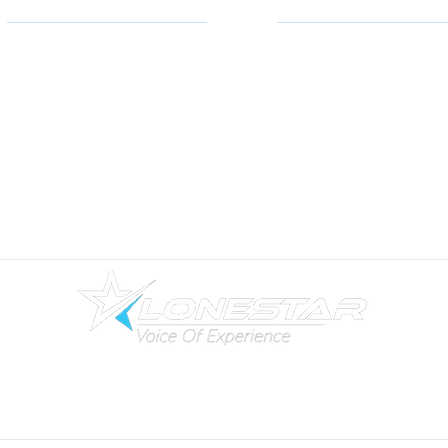
מרכזיה בענן
טלפוני IP חכמים
מרכזיה מקומית
מתאמים אנלוגיים
מרכזיה סלולרית
טלפונים ל
חדרי ישיבות
קול סנטר לעסקים
טלפונים לבת
י מלון
פתרונות Wi-Fi לעסקים
אנטנות WiFi / אקסס פוינט
פתרונות מחשוב ונתבים
אינטרקום ופנלי דלת
שלוחה סלולרית
מת
גי ר
שת Grandstream
הקלטת שיחות
נתבים Grandstream
תרחישים ואוטומציות
מתגי רשת Ruijie
מדיניות ותקנון האתר
|
תנאי שימוש
|
הצהרת נגישות
|
בלוג לונסטאר
2025 © Lonestar Systems | לונסטאר סיסטמס | לונסטאר תקשורת
0722-770-6 | פקס: 09-9746677 | דוא"ל
nfo@lonestar.co.il