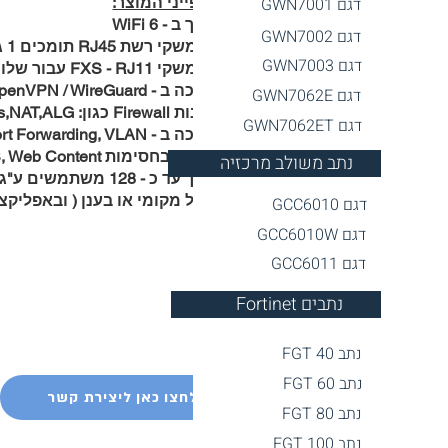
דגם GWN7001
מאפייני המוצר:
תומך ב - WiFi 6
דגם GWN7002
3 ממשקי רשת RJ45 תומכים 1 ג'יגה
דגם GWN7003
2 ממשקי FXS - RJ11 עבור שלוחה אנלוגית \ פקס
תמיכה ב - VPN IPSEC / PPTP / L2TP / OpenVPN / WireGuard
דגם GWN7062E
תכונות Firewall כגון: Anti-Dos,Traffic Rules,NAT,ALG
דגם GWN7062ET
תמיכה ב - UPnP, DMZ, Port Forwarding, VLAN
תמיכה בחסימות URL, DNS, Web Content
נתב משולב מרכזיה
תומך עד כ - 128 משתמשים ע"ג ה WiFi
ניהול מקומי או בענן ( ובאפליקצי
דגם GCC6010
דגם GCC6010W
דגם GCC6011
Fortinet נתבים
נתב FGT 40
נתב FGT 60
לחצו כאן ליצירת קשר
נתב FGT 80
נתב FGT 100