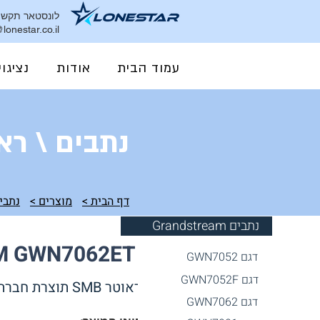
לונסטאר תקשור
lonestar.co.il
עמוד הבית
אודות
נציגוי
נתבים \ רא
דף הבית >
מוצרים >
נתבים dstream
Grandstream נתבים
נתב GRANDSTREAM GWN7062ET
דגם GWN7052
דגם GWN7052F
נתב - ראוטר SMB תוצרת חברת גרנדסטרים, ניהול ענן ובעל שלל תכונות מתקדמות
דגם GWN706
2