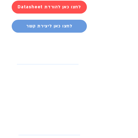
Datasheet לחצו כאן להורדת
לחצו כאן ליצירת קשר
אביזרים וציוד
נלווה
מערכות ראש למוקד
ציוד למתקיני רשת
כבלי רשת
פתילי ש
פופרת / כבלי טלפון
מזריקי מתח / אינג'קטורים POE
ציוד למתקינים / טכנאים
מוצרים