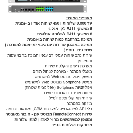
מאפייני המוצר:
עד 3,000 שלוחות ו 450 שיחות אודיו בו-זמנית
8 ממשקי RJ11 לקו אנלוגי
8 ממשקי RJ11 לשלוחה אנלוגית
תמיכה בהרחבת כמות שיחות בו-זמנית
תמיכה במנגנון שרידות עם גיבוי זמן-אמת למערכת (
שרת גיבוי נוסף )
שירות נתב שיחות עסקי רב ענפי ותמיכה בריבוי שפות
ותנאי-זמן.
מערכת רישום והקלטת שיחות
מעגלי המתנה - מערכת לניהול תורים
ממשק ניהול מבוסס Web למשתמש
ממשק Softphone מבוסס Web למשתמש
אפליקציות Softphone (אפליקציית שלוחה)
שיחות אודיו + וידאו וחדרי ועידה
שירותי תא קולי ופקס למייל
מוזיקה בהמתנה
כלי API לאינטגרציה למערכות CRM, מלונאות וכדומה
שירות RemoteConnect מבוסס ענן - חיבור מאובטח
ומוצפן למשתמשים מחוץ לארגון למתן שלוחות
מרוחקות ושלוחות בנייד.