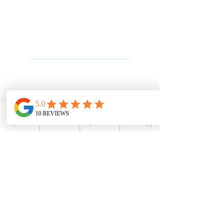
מת
גי ר
שת Grandstream
נתבים Grandstream
מתגי רשת Ruijie
פתרונות תקשורת
מרכזיה בענן
מרכזיה מקומית
מרכזיה סלולרית
קול סנטר לעסקים
פתרונות Wi-Fi לעסקים
WhatsApp
פייסבוק
מייל
טלפון
פתרונות מחשוב ונתבים
שלוחה סלולרית
הקלטת שיחות
תרחישים ואוטומציות
מרכזיות
מרכזיות IP לעסקים
מרכזיות לבתי מלון
מרכזיות למוקדים