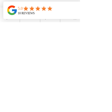
כבלי רשת
פתילי ש
פופרת / כבלי טלפון
מזריקי מתח / אינג'קטורים POE
WhatsApp
פייסבוק
מייל
טלפון
ציוד למתקינים / טכנאים
מוצרים
טלפוני IP חכמים
מתאמים אנלוגיים
טלפונים ל
חדרי ישיבות
טלפונים לבת
י מלון
אנטנות WiFi / אקסס פוינט
אינטרקום ופנלי דלת
מת
גי ר
שת Grandstream
נתבים Grandstream
מתגי רשת Ruijie
פתרונות תקשורת
מרכזיה בענן